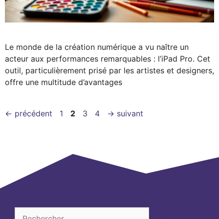
Le monde de la création numérique a vu naître un
acteur aux performances remarquables : l’iPad Pro. Cet
outil, particulièrement prisé par les artistes et designers,
offre une multitude d’avantages
Page
Page
Page
Page
←
précédent
1
2
3
4
→
suivant
Rechercher :