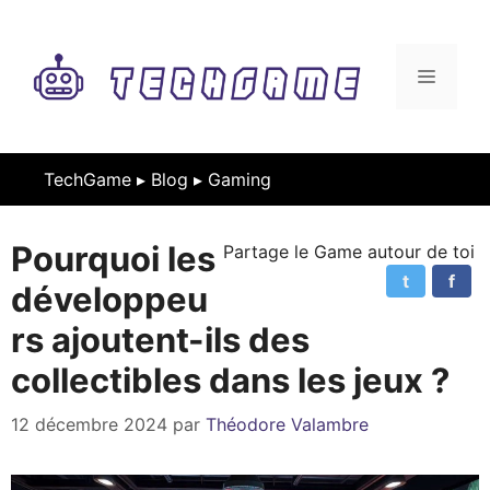
Aller
au
contenu
MENU
TechGame ▸
Blog
▸
Gaming
Pourquoi les
Partage le Game autour de toi
t
f
développeu
rs ajoutent-ils des
collectibles dans les jeux ?
12 décembre 2024
par
Théodore Valambre