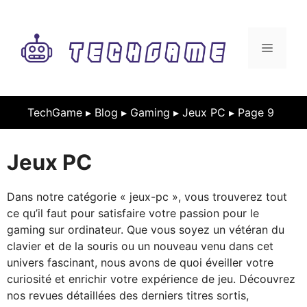
Aller
au
contenu
MENU
TechGame ▸
Blog
▸
Gaming
▸
Jeux PC
▸
Page 9
Jeux PC
Dans notre catégorie « jeux-pc », vous trouverez tout
ce qu’il faut pour satisfaire votre passion pour le
gaming sur ordinateur. Que vous soyez un vétéran du
clavier et de la souris ou un nouveau venu dans cet
univers fascinant, nous avons de quoi éveiller votre
curiosité et enrichir votre expérience de jeu. Découvrez
nos revues détaillées des derniers titres sortis,