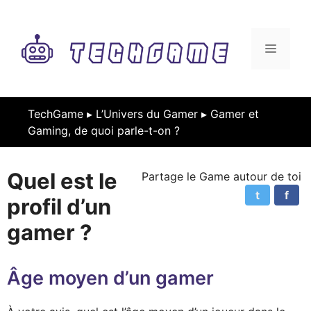
Aller
au
contenu
MENU
TechGame ▸
L’Univers du Gamer
▸
Gamer et
Gaming, de quoi parle-t-on ?
Quel est le
Partage le Game autour de toi
t
f
profil d’un
gamer ?
Âge moyen d’un gamer