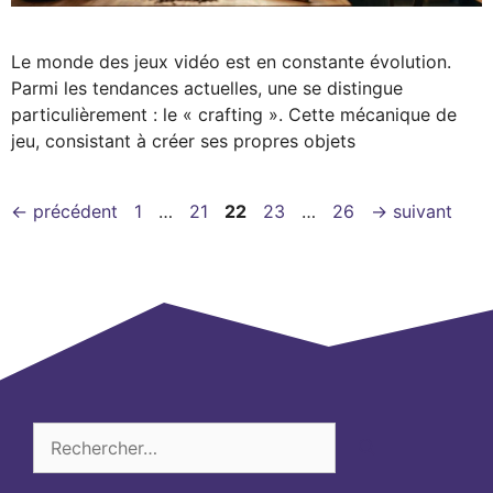
Le monde des jeux vidéo est en constante évolution.
Parmi les tendances actuelles, une se distingue
particulièrement : le « crafting ». Cette mécanique de
jeu, consistant à créer ses propres objets
Page
Page
Page
Page
Page
←
précédent
1
…
21
22
23
…
26
→
suivant
Rechercher :