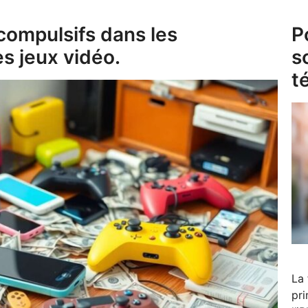
compulsifs dans les
P
es jeux vidéo.
s
t
La 
pri