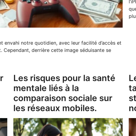
l’i
que
plu
t envahi notre quotidien, avec leur facilité d’accès et
. Cependant, derrière cette image séduisante se
r
Les risques pour la santé
L
mentale liés à la
t
comparaison sociale sur
s
les réseaux mobiles.
n