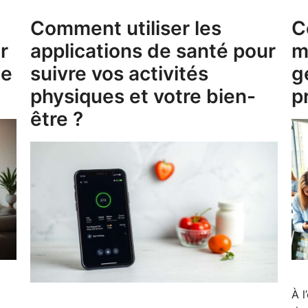
Comment utiliser les
C
r
applications de santé pour
m
ie
suivre vos activités
g
physiques et votre bien-
p
être ?
À l