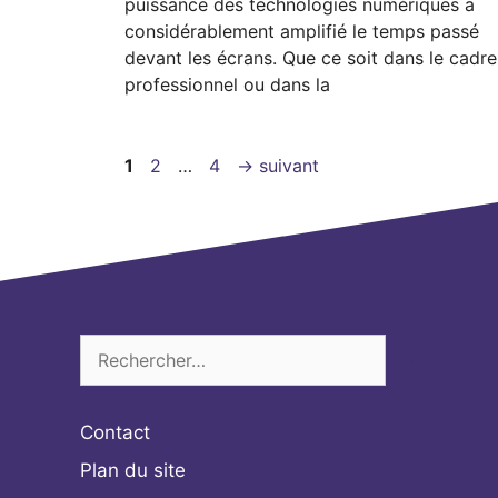
puissance des technologies numériques a
considérablement amplifié le temps passé
devant les écrans. Que ce soit dans le cadre
professionnel ou dans la
Page
Page
Page
1
2
…
4
→
suivant
Rechercher :
Contact
Plan du site