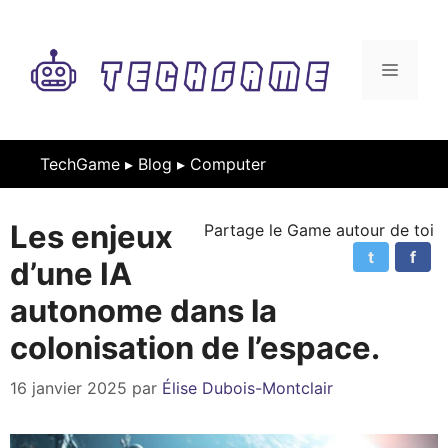
Aller
au
contenu
MENU
TechGame ▸
Blog
▸
Computer
Les enjeux
Partage le Game autour de toi
t
f
d’une IA
autonome dans la
colonisation de l’espace.
16 janvier 2025
par
Élise Dubois-Montclair