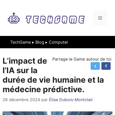
Aller
au
contenu
MENU
TechGame ▸
Blog
▸
Computer
L’impact de
Partage le Game autour de toi
t
f
l’IA sur la
durée de vie humaine et la
médecine prédictive.
26 décembre 2024
par
Élise Dubois-Montclair