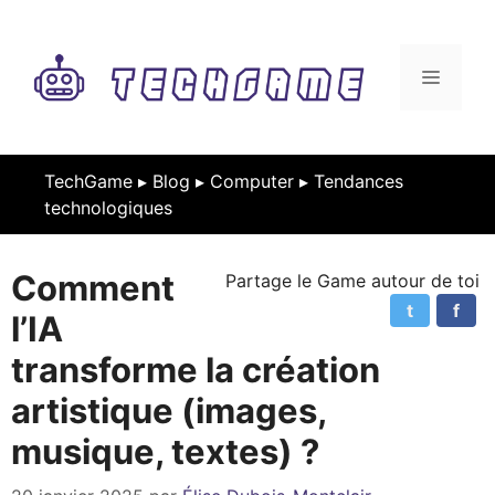
Aller
au
contenu
MENU
TechGame ▸
Blog
▸
Computer
▸
Tendances
technologiques
Comment
Partage le Game autour de toi
t
f
l’IA
transforme la création
artistique (images,
musique, textes) ?