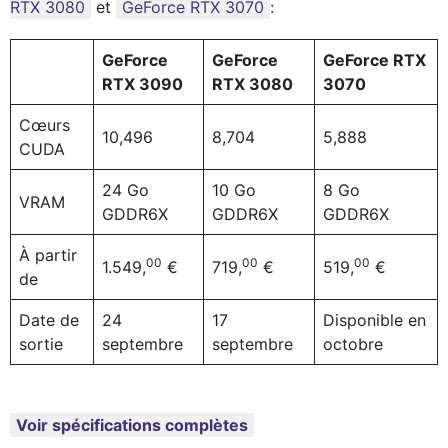
RTX 3080
et
GeForce RTX 3070
:
GeForce
GeForce
GeForce RTX
RTX 3090
RTX 3080
3070
Cœurs
10,496
8,704
5,888
CUDA
24 Go
10 Go
8 Go
VRAM
GDDR6X
GDDR6X
GDDR6X
À partir
00
00
00
1.549,
€
719,
€
519,
€
de
Date de
24
17
Disponible en
sortie
septembre
septembre
octobre
Voir spécifications complètes