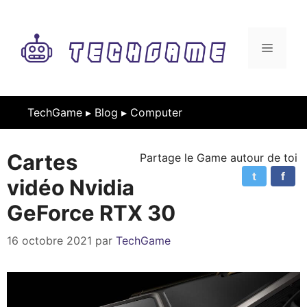
Aller
au
contenu
MENU
TechGame ▸
Blog
▸
Computer
Cartes
Partage le Game autour de toi
t
f
vidéo Nvidia
GeForce RTX 30
16 octobre 2021
par
TechGame