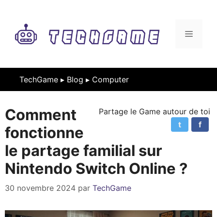
Aller
au
contenu
MENU
TechGame ▸
Blog
▸
Computer
Comment
Partage le Game autour de toi
t
f
fonctionne
le partage familial sur
Nintendo Switch Online ?
30 novembre 2024
par
TechGame