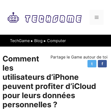
Aller
au
contenu
MENU
TechGame ▸
Blog
▸
Computer
Comment
Partage le Game autour de toi
t
f
les
utilisateurs d’iPhone
peuvent profiter d’iCloud
pour leurs données
personnelles ?