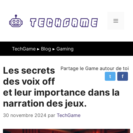
Aller
au
contenu
MENU
TechGame ▸
Blog
▸
Gaming
Les secrets
Partage le Game autour de toi
t
f
des voix off
et leur importance dans la
narration des jeux.
30 novembre 2024
par
TechGame