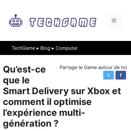
Aller
au
contenu
MENU
TechGame ▸
Blog
▸
Computer
Qu’est-ce
Partage le Game autour de toi
t
f
que le
Smart Delivery sur Xbox et
comment il optimise
l’expérience multi-
génération ?