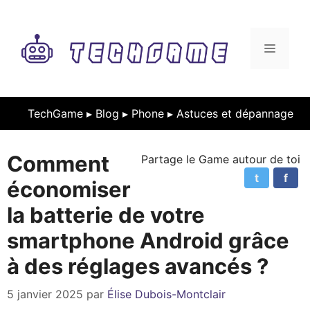
Aller
au
contenu
MENU
TechGame ▸
Blog
▸
Phone
▸
Astuces et dépannage
Comment
Partage le Game autour de toi
t
f
économiser
la batterie de votre
smartphone Android grâce
à des réglages avancés ?
5 janvier 2025
par
Élise Dubois-Montclair