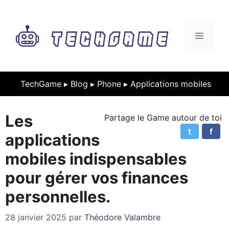
Aller
au
contenu
MENU
TechGame ▸
Blog
▸
Phone
▸
Applications mobiles
Les
Partage le Game autour de toi
t
f
applications
mobiles indispensables
pour gérer vos finances
personnelles.
28 janvier 2025
par
Théodore Valambre