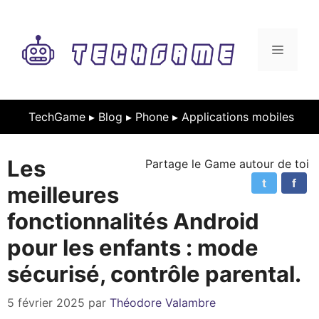
Aller
au
contenu
MENU
TechGame ▸
Blog
▸
Phone
▸
Applications mobiles
Les
Partage le Game autour de toi
t
f
meilleures
fonctionnalités Android
pour les enfants : mode
sécurisé, contrôle parental.
5 février 2025
par
Théodore Valambre