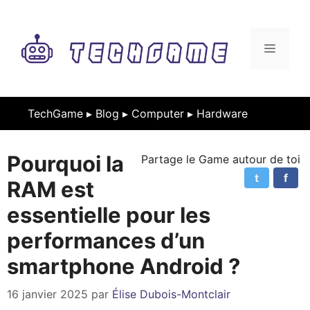
Aller
au
contenu
MENU
TechGame ▸
Blog
▸
Computer
▸
Hardware
Pourquoi la
Partage le Game autour de toi
t
f
RAM est
essentielle pour les
performances d’un
smartphone Android ?
16 janvier 2025
par
Élise Dubois-Montclair