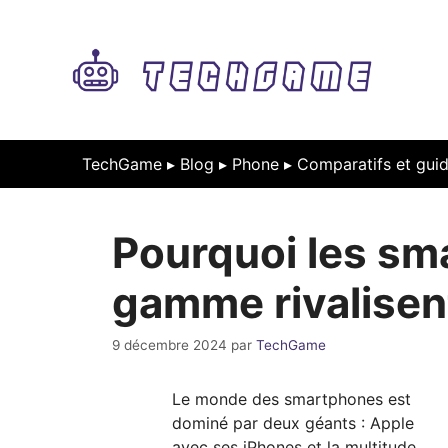
Aller
au
contenu
TechGame ▸
Blog
▸
Phone
▸
Comparatifs et guid
Pourquoi les sm
gamme rivalisent
9 décembre 2024
par
TechGame
Le monde des smartphones est
dominé par deux géants : Apple
avec ses iPhones et la multitude