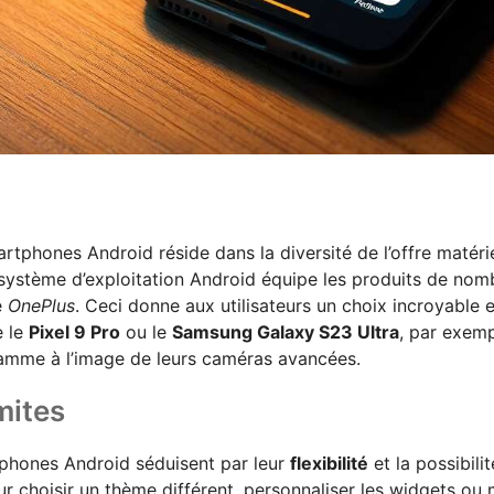
tphones Android réside dans la diversité de l’offre matérie
le système d’exploitation Android équipe les produits de no
e
OnePlus
. Ceci donne aux utilisateurs un choix incroyable 
e le
Pixel 9 Pro
ou le
Samsung Galaxy S23 Ultra
, par exem
gamme à l’image de leurs caméras avancées.
mites
tphones Android séduisent par leur
flexibilité
et la possibili
pour choisir un thème différent, personnaliser les widgets o