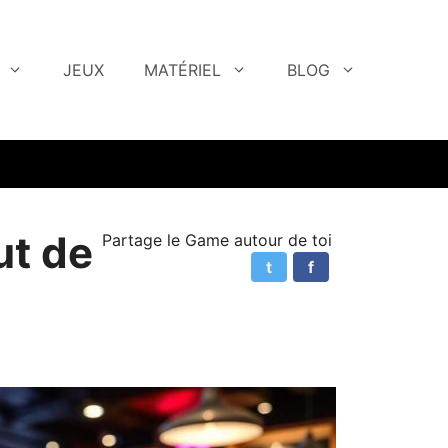
JEUX
MATÉRIEL
BLOG
ut de
Partage le Game autour de toi
t
f