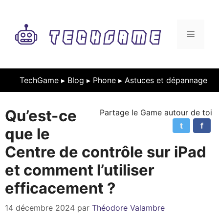
Aller
au
contenu
MENU
TechGame ▸
Blog
▸
Phone
▸
Astuces et dépannage
Qu’est-ce
Partage le Game autour de toi
t
f
que le
Centre de contrôle sur iPad
et comment l’utiliser
efficacement ?
14 décembre 2024
par
Théodore Valambre