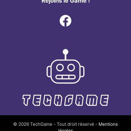
Rejoins le Game !
Facebook
© 2026 TechGame - Tout droit réservé -
Mentions
légales