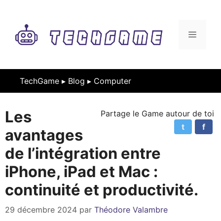
Aller
au
contenu
MENU
TechGame ▸
Blog
▸
Computer
Les
Partage le Game autour de toi
t
f
avantages
de l’intégration entre
iPhone, iPad et Mac :
continuité et productivité.
29 décembre 2024
par
Théodore Valambre