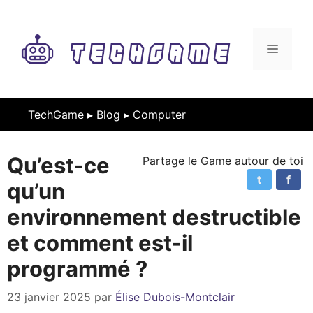
Aller
au
contenu
MENU
TechGame ▸
Blog
▸
Computer
Qu’est-ce
Partage le Game autour de toi
t
f
qu’un
environnement destructible
et comment est-il
programmé ?
23 janvier 2025
par
Élise Dubois-Montclair