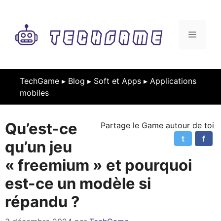
Aller
au
contenu
MENU
TechGame ▸
Blog
▸
Soft et Apps
▸
Applications
mobiles
Qu’est-ce
Partage le Game autour de toi
t
f
qu’un jeu
« freemium » et pourquoi
est-ce un modèle si
répandu ?