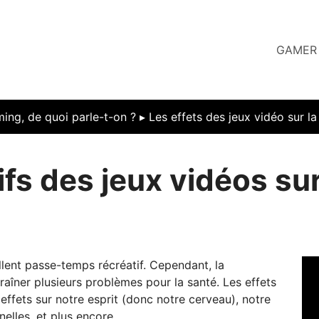
GAMER
ing, de quoi parle-t-on ?
▸
Les effets des jeux vidéo sur la
ifs des jeux vidéos sur
llent passe-temps récréatif. Cependant, la
aîner plusieurs problèmes pour la santé. Les effets
effets sur notre esprit (donc notre cerveau), notre
elles, et plus encore.