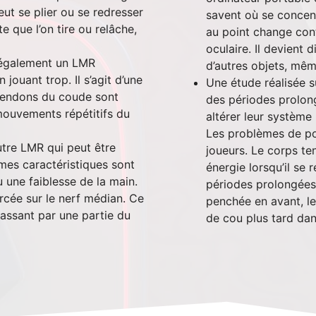
eut se plier ou se redresser
savent où se concent
que l’on tire ou relâche,
au point change cont
oculaire. Il devient 
t également un LMR
d’autres objets, même
ouant trop. Il s’agit d’une
Une étude réalisée s
 tendons du coude sont
des périodes prolon
mouvements répétitifs du
altérer leur systèm
Les problèmes de po
tre LMR qui peut être
joueurs. Le corps te
mes caractéristiques sont
énergie lorsqu’il se
une faiblesse de la main.
périodes prolongées.
ercée sur le nerf médian. Ce
penchée en avant, l
passant par une partie du
de cou plus tard dan