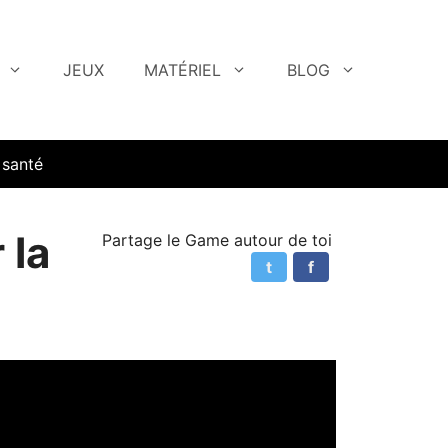
JEUX
MATÉRIEL
BLOG
 santé
 la
Partage le Game autour de toi
t
f