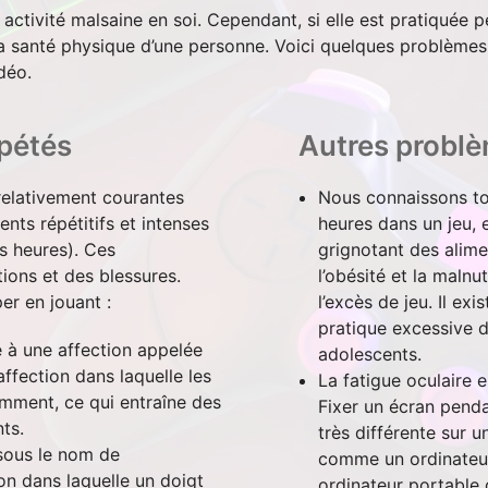
 activité malsaine en soi. Cependant, si elle est pratiquée 
la santé physique d’une personne. Voici quelques problèmes
déo.
pétés
Autres problè
 relativement courantes
Nous connaissons to
nts répétitifs et intenses
heures dans un jeu, 
s heures). Ces
grignotant des alime
ons et des blessures.
l’obésité et la malnu
r en jouant :
l’excès de jeu. Il ex
pratique excessive d
 à une affection appelée
adolescents.
affection dans laquelle les
La fatigue oculaire 
amment, ce qui entraîne des
Fixer un écran penda
ts.
très différente sur u
sous le nom de
comme un ordinateur 
on dans laquelle un doigt
ordinateur portable 