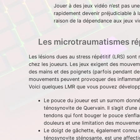
Jouer à des jeux vidéo n’est pas une
rapidement devenir préjudiciable à 
raison de la dépendance aux jeux vi
Les microtraumatismes ré
Les lésions dues au stress répétitif (LRS) sont
chez les joueurs. Les jeux exigent des mouveme
des mains et des poignets (parfois pendant de
mouvements peuvent provoquer des inflammati
Voici quelques LMR que vous pouvez développe
Le pouce du joueur est un surnom donné
ténosynovite de Quervain. Il s’agit d’une 
tendons qui font bouger le pouce s’enfl
douleurs et une limitation des mouvemen
Le doigt de gâchette, également connu 
ténosynovite sténosante, est une affecti