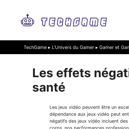
Aller
au
contenu
TechGame ▸
L’Univers du Gamer
▸
Gamer et Gam
Les effets négat
santé
Les jeux vidéo peuvent être un exce
dépendance aux jeux vidéo peut entr
négatifs des jeux vidéo incluent des 
corps, nos performances professionn